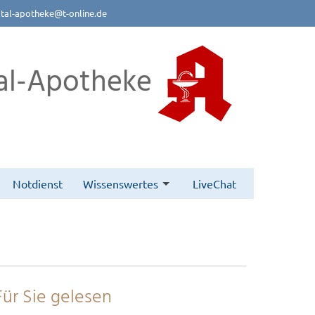
btal-apotheke@t-online.de
al-Apotheke
Notdienst
Wissenswertes
LiveChat
Für Sie gelesen