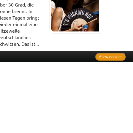
ber 30 Grad, die
onne brennt: In
iesen Tagen bringt
ieder einmal eine
itzewelle
eutschland ins
chwitzen. Das ist...
Allow cookies
. Bei Tierarzneimitteln: Zu Risiken und Nebenwirkungen lesen
e Preise inkl. MwSt. * Sparpotential gegenüber der
 Informationsstelle für Arzneispezialitäten (IFA GmbH) / nur
 Der AVP ist keine unverbindliche Preisempfehlung der
ken verbindlichen Arzneimittel Abgabepreis entspricht, zu dem
iche UVP eine Empfehlung der Hersteller.