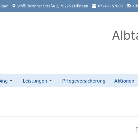
iger
Schöllbronner Straße 2, 76275 Ettlingen
07243 - 57800
al
Albt
ing
Leistungen
Pflegeversicherung
Aktionen