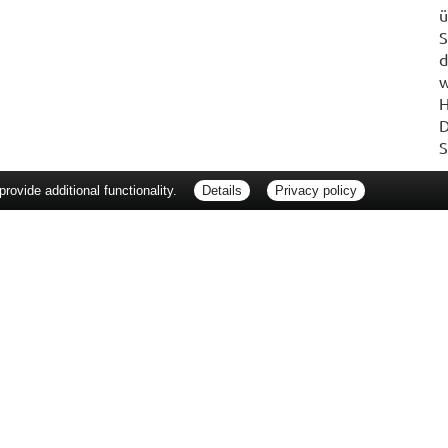
ü
S
d
w
H
D
S
ovide additional functionality.
Details
Privacy policy
erbraucherrechte
Barrierefreiheit
Impressum
ie Packungsbeilage und fragen Sie Ihre Ärztin, Ihren Arzt oder in Ihrer Apotheke
Tierarzt oder in Ihrer Apotheke. Nur solange Vorrat reicht. Irrtum vorbehalten. All
er unverbindlichen Herstellermeldung des Apothekenverkaufspreises (UAVP) an die
che Preisempfehlung des Herstellers (UVP). AVP = Apothekenverkaufspreis (AVP).
tz gebrachter Preis für rezeptfreie Arzneimittel, der in der Höhe dem für Apothe
tzlichen Krankenversicherung abrechnet. Im Gegensatz zum AVP ist die gebräuchl