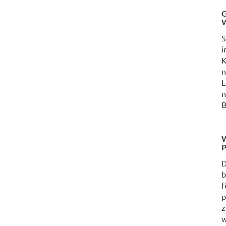
G
W
S
i
K
n
L
n
B
W
P
D
b
f
p
z
w