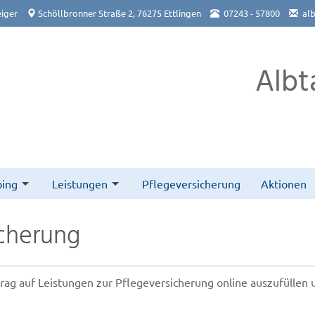
iger
Schöllbronner Straße 2, 76275 Ettlingen
07243 - 57800
al
Albt
ing
Leistungen
Pflegeversicherung
Aktionen
icherung
ntrag auf Leistungen zur Pflegeversicherung online auszufüllen