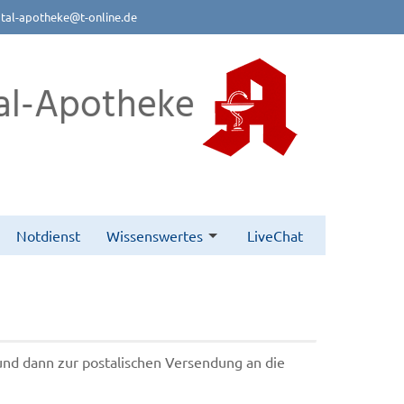
btal-apotheke@t-online.de
al-Apotheke
Notdienst
Wissenswertes
LiveChat
 und dann zur postalischen Versendung an die