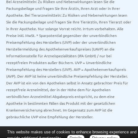
Bei Arzneimitteln: Zu Risiken und Nebenwirkungen lesen Sie die
Packungsbeilage und fragen Sie Ihre Ärztin, Ihren Arzt oder in Ihrer
Apotheke. Bei Tierarzneimitteln: Zu Risiken und Nebenwirkungen lesen
Sie die Packungsbeilage und fragen Sie Ihre Tierärztin, Ihren Tierarzt oder
in Ihrer Apotheke. Nur solange Vorrat reicht. Irrtum vorbehalten. Alle
Preise inkl. MwSt. * Sparpotential gegenüber der unverbindlichen
Preisempfehlung des Herstellers (UVP) oder der unverbindlichen
Herstellermeldung des Apothekenverkaufspreises (UAVP) an die
Informationsstelle für Arzneispezialitäten (IFA GmbH) / nur bei
rezeptfreien Produkten außer Büchern. UVP = Unverbindliche
Preisempfehlung des Herstellers (UVP). AVP = Apothekenverkaufspreis
(AVP). Der AVP ist keine unverbindliche Preisempfehlung der Hersteller.
Der AVP ist ein von den Apotheken selbst in Ansatz gebrachter Preis für
rezeptfreie Arzneimittel, der in der Höhe dem für Apotheken
verbindlichen Arzneimittel Abgabepreis entspricht, zu dem eine
Apotheke in bestimmten Fällen das Produkt mit der gesetzlichen
Krankenversicherung abrechnet. Im Gegensatz zum AVP ist die
gebräuchliche UVP eine Empfehlung der Hersteller.
This website makes use of cookies to enhance browsing experience and