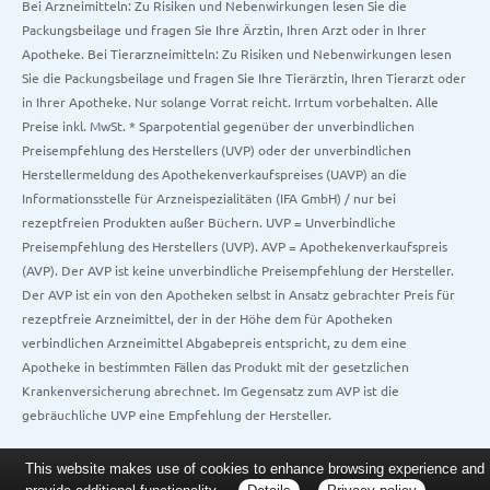
Bei Arzneimitteln: Zu Risiken und Nebenwirkungen lesen Sie die
Packungsbeilage und fragen Sie Ihre Ärztin, Ihren Arzt oder in Ihrer
Apotheke. Bei Tierarzneimitteln: Zu Risiken und Nebenwirkungen lesen
Sie die Packungsbeilage und fragen Sie Ihre Tierärztin, Ihren Tierarzt oder
in Ihrer Apotheke. Nur solange Vorrat reicht. Irrtum vorbehalten. Alle
Preise inkl. MwSt. * Sparpotential gegenüber der unverbindlichen
Preisempfehlung des Herstellers (UVP) oder der unverbindlichen
Herstellermeldung des Apothekenverkaufspreises (UAVP) an die
Informationsstelle für Arzneispezialitäten (IFA GmbH) / nur bei
rezeptfreien Produkten außer Büchern. UVP = Unverbindliche
Preisempfehlung des Herstellers (UVP). AVP = Apothekenverkaufspreis
(AVP). Der AVP ist keine unverbindliche Preisempfehlung der Hersteller.
Der AVP ist ein von den Apotheken selbst in Ansatz gebrachter Preis für
rezeptfreie Arzneimittel, der in der Höhe dem für Apotheken
verbindlichen Arzneimittel Abgabepreis entspricht, zu dem eine
Apotheke in bestimmten Fällen das Produkt mit der gesetzlichen
Krankenversicherung abrechnet. Im Gegensatz zum AVP ist die
gebräuchliche UVP eine Empfehlung der Hersteller.
This website makes use of cookies to enhance browsing experience and