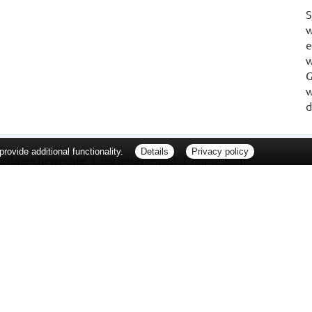
S
w
e
w
G
w
d
ovide additional functionality.
Details
Privacy policy
erbraucherrechte
Barrierefreiheit
Impressum
ie Packungsbeilage und fragen Sie Ihre Ärztin, Ihren Arzt oder in Ihrer Apotheke
Tierarzt oder in Ihrer Apotheke. Nur solange Vorrat reicht. Irrtum vorbehalten. All
er unverbindlichen Herstellermeldung des Apothekenverkaufspreises (UAVP) an die
che Preisempfehlung des Herstellers (UVP). AVP = Apothekenverkaufspreis (AVP).
tz gebrachter Preis für rezeptfreie Arzneimittel, der in der Höhe dem für Apothe
tzlichen Krankenversicherung abrechnet. Im Gegensatz zum AVP ist die gebräuchl