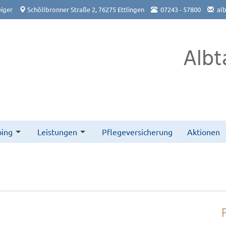
iger
Schöllbronner Straße 2, 76275 Ettlingen
07243 - 57800
al
Albt
ing
Leistungen
Pflegeversicherung
Aktionen