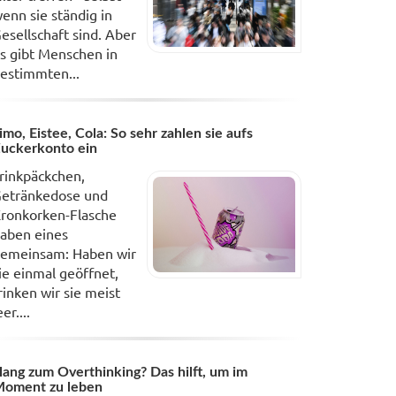
enn sie ständig in
esellschaft sind. Aber
s gibt Menschen in
estimmten...
imo, Eistee, Cola: So sehr zahlen sie aufs
uckerkonto ein
rinkpäckchen,
etränkedose und
ronkorken-Flasche
aben eines
emeinsam: Haben wir
ie einmal geöffnet,
rinken wir sie meist
eer....
ang zum Overthinking? Das hilft, um im
oment zu leben