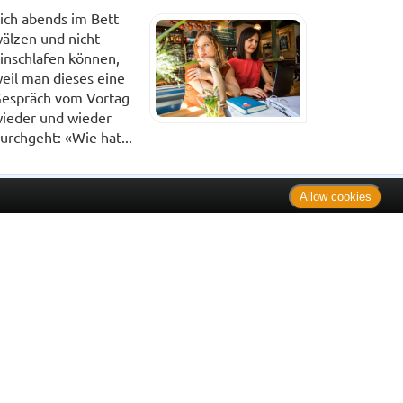
ich abends im Bett
älzen und nicht
inschlafen können,
eil man dieses eine
espräch vom Vortag
ieder und wieder
urchgeht: «Wie hat...
Allow cookies
. Bei Tierarzneimitteln: Zu Risiken und Nebenwirkungen lesen
e Preise inkl. MwSt. * Sparpotential gegenüber der
 Informationsstelle für Arzneispezialitäten (IFA GmbH) / nur
 Der AVP ist keine unverbindliche Preisempfehlung der
ken verbindlichen Arzneimittel Abgabepreis entspricht, zu dem
iche UVP eine Empfehlung der Hersteller.