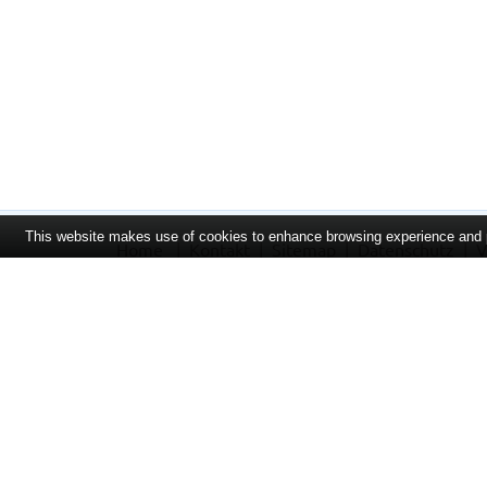
This website makes use of cookies to enhance browsing experience and pr
Home
Kontakt
Sitemap
Datenschutz
V
Bei Arzneimitteln: Zu Risiken und Nebenwirkungen lesen Sie d
Sie die Packungsbeilage und fragen Sie Ihre Tierärztin, Ihren 
unverbindlichen Preisempfehlung des Herstellers (UVP) oder d
bei rezeptfreien Produkten außer Büchern. UVP = Unverbindli
Hersteller. Der AVP ist ein von den Apotheken selbst in Ansa
eine Apotheke in bestimmten Fällen das Produkt mit der gese