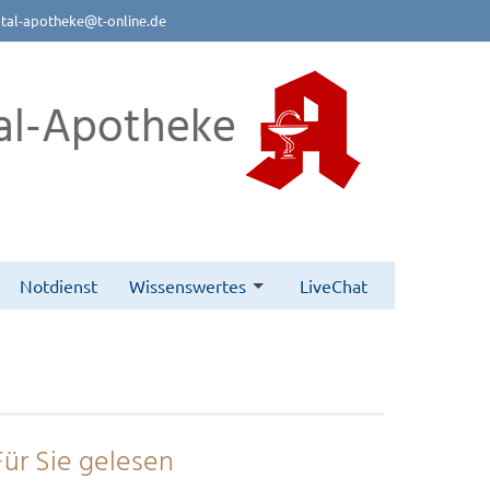
btal-apotheke@t-online.de
al-Apotheke
Notdienst
Wissenswertes
LiveChat
Für Sie gelesen