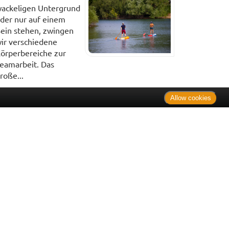
ackeligen Untergrund
der nur auf einem
ein stehen, zwingen
ir verschiedene
örperbereiche zur
eamarbeit. Das
roße...
Allow cookies
. Bei Tierarzneimitteln: Zu Risiken und Nebenwirkungen lesen
e Preise inkl. MwSt. * Sparpotential gegenüber der
 Informationsstelle für Arzneispezialitäten (IFA GmbH) / nur
 Der AVP ist keine unverbindliche Preisempfehlung der
ken verbindlichen Arzneimittel Abgabepreis entspricht, zu dem
iche UVP eine Empfehlung der Hersteller.