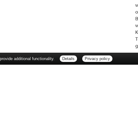
w
o
B
w
K
T
g
ovide additional functionality.
Details
Privacy policy
erbraucherrechte
Barrierefreiheit
Impressum
ie Packungsbeilage und fragen Sie Ihre Ärztin, Ihren Arzt oder in Ihrer Apotheke
Tierarzt oder in Ihrer Apotheke. Nur solange Vorrat reicht. Irrtum vorbehalten. All
er unverbindlichen Herstellermeldung des Apothekenverkaufspreises (UAVP) an die
che Preisempfehlung des Herstellers (UVP). AVP = Apothekenverkaufspreis (AVP).
tz gebrachter Preis für rezeptfreie Arzneimittel, der in der Höhe dem für Apothe
tzlichen Krankenversicherung abrechnet. Im Gegensatz zum AVP ist die gebräuchl