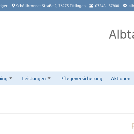
iger
Schöllbronner Straße 2, 76275 Ettlingen
07243 - 57800
al
Albt
ing
Leistungen
Pflegeversicherung
Aktionen