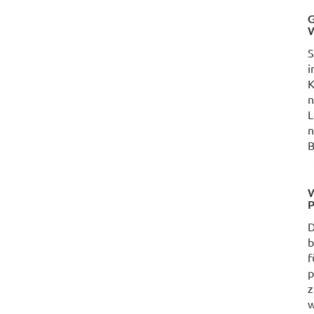
G
W
S
i
K
n
L
n
B
W
P
D
b
f
p
z
w