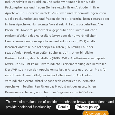
Bei Arzneimitteln: Zu Risiken und Nebenwirkungen lesen Sie die
Packungsbeilage und fragen Sie Ihre Ärztin, Ihren Arzt oder in Ihrer
Apotheke. Bei Tierarzneimitteln: Zu Risiken und Nebenwirkungen lesen
Sie die Packungsbeilage und fragen Sie Ihre Tierärztin, Ihren Tierarzt oder
in Ihrer Apotheke. Nur solange Vorrat reicht. Irrtum vorbehalten. Alle
Preise inkl. MwSt. * Sparpotential gegenüber der unverbindlichen
Preisempfehlung des Herstellers (UVP) oder der unverbindlichen
Herstellermeldung des Apothekenverkaufspreises (UAVP) an die
Informationsstelle für Arzneispezialitäten (IFA GmbH) / nur bei
rezeptfreien Produkten außer Büchern. UVP = Unverbindliche
Preisempfehlung des Herstellers (UVP). AVP = Apothekenverkaufspreis
(AVP). Der AVP ist keine unverbindliche Preisempfehlung der Hersteller.
Der AVP ist ein von den Apotheken selbst in Ansatz gebrachter Preis für
rezeptfreie Arzneimittel, der in der Höhe dem für Apotheken
verbindlichen Arzneimittel Abgabepreis entspricht, zu dem eine
Apotheke in bestimmten Fällen das Produkt mit der gesetzlichen
Krankenversicherung abrechnet. Im Gegensatz zum AVP ist die
gebräuchliche UVP eine Empfehlung der Hersteller.
This website makes use of cookies to enhance browsing experience and
provide additional functionality.
Details
Privacy policy
Allow cookies