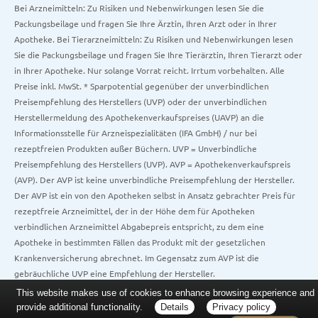
Bei Arzneimitteln: Zu Risiken und Nebenwirkungen lesen Sie die
Packungsbeilage und fragen Sie Ihre Ärztin, Ihren Arzt oder in Ihrer
Apotheke. Bei Tierarzneimitteln: Zu Risiken und Nebenwirkungen lesen
Sie die Packungsbeilage und fragen Sie Ihre Tierärztin, Ihren Tierarzt oder
in Ihrer Apotheke. Nur solange Vorrat reicht. Irrtum vorbehalten. Alle
Preise inkl. MwSt. * Sparpotential gegenüber der unverbindlichen
Preisempfehlung des Herstellers (UVP) oder der unverbindlichen
Herstellermeldung des Apothekenverkaufspreises (UAVP) an die
Informationsstelle für Arzneispezialitäten (IFA GmbH) / nur bei
rezeptfreien Produkten außer Büchern. UVP = Unverbindliche
Preisempfehlung des Herstellers (UVP). AVP = Apothekenverkaufspreis
(AVP). Der AVP ist keine unverbindliche Preisempfehlung der Hersteller.
Der AVP ist ein von den Apotheken selbst in Ansatz gebrachter Preis für
rezeptfreie Arzneimittel, der in der Höhe dem für Apotheken
verbindlichen Arzneimittel Abgabepreis entspricht, zu dem eine
Apotheke in bestimmten Fällen das Produkt mit der gesetzlichen
Krankenversicherung abrechnet. Im Gegensatz zum AVP ist die
gebräuchliche UVP eine Empfehlung der Hersteller.
This website makes use of cookies to enhance browsing experience and
provide additional functionality.
Details
Privacy policy