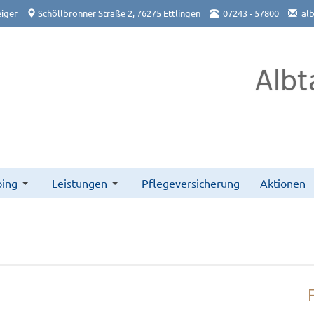
iger
Schöllbronner Straße 2, 76275 Ettlingen
07243 - 57800
al
Albt
ing
Leistungen
Pflegeversicherung
Aktionen