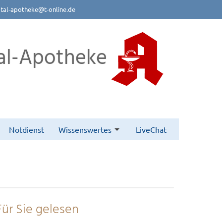
btal-apotheke@t-online.de
al-Apotheke
Notdienst
Wissenswertes
LiveChat
Für Sie gelesen