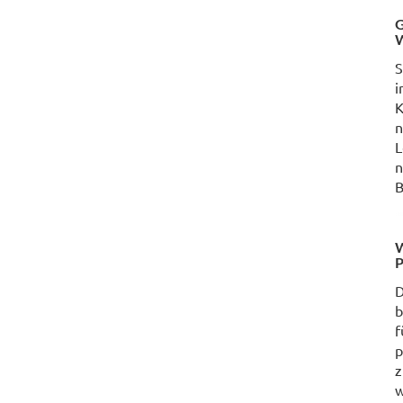
G
W
S
i
K
n
L
n
B
W
P
D
b
f
p
z
w