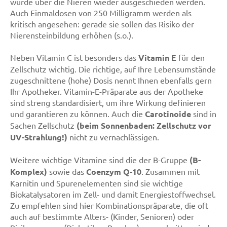
würde über die Nieren wieder ausgeschieden werden.
Auch Einmaldosen von 250 Milligramm werden als
kritisch angesehen: gerade sie sollen das Risiko der
Nierensteinbildung erhöhen (s.o.).
Neben Vitamin C ist besonders das
Vitamin E
für den
Zellschutz wichtig. Die richtige, auf Ihre Lebensumstände
zugeschnittene (hohe) Dosis nennt Ihnen ebenfalls gern
Ihr Apotheker. Vitamin-E-Präparate aus der Apotheke
sind streng standardisiert, um ihre Wirkung definieren
und garantieren zu können. Auch die
Carotinoide
sind in
Sachen Zellschutz
(beim Sonnenbaden: Zellschutz vor
UV-Strahlung!)
nicht zu vernachlässigen.
Weitere wichtige Vitamine sind die der B-Gruppe
(B-
Komplex)
sowie das
Coenzym Q-10
. Zusammen mit
Karnitin und Spurenelementen sind sie wichtige
Biokatalysatoren im Zell- und damit Energiestoffwechsel.
Zu empfehlen sind hier Kombinationspräparate, die oft
auch auf bestimmte Alters- (Kinder, Senioren) oder