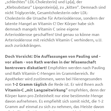
„schlechtes“ LDL-Cholesterin) und Lp(a), der
„Klebsubstanz“ Lipoprotein(a), zu „kitten“. Demnach sind
nicht Triglyceride, Gesamtcholesterin oder LDL-
Cholesterin die Ursache für Arteriosklerose, sondern der
latente Mangel an Vitamin C! Der Körper habe sich
demnach mangels Vitamin C seine eigene
Arteriosklerose geschaffen! Und genau so könne man
Arteriosklerose mit reichlich Vitamin C verhindern, u.U.
auch zurückdrängen.
Doch Vorsicht: Die Auffassungen von Pauling und -
vor allem - von Rath werden in der Wissenschaft
kontrovers diskutiert!
Empfohlen werden nach Pauling
und Rath Vitamin-C-Mengen im Grammbereich. Ihr
Apotheker wird zustimmen, wenn bei Nierengesunden
von
1-2 Gramm täglich
die Rede ist. Er wird Ihnen auch
Vitamin-C „mit Langzeitwirkung“
empfehlen, denn der
Körper kann pro Zeiteinheit nur eine bestimmte Menge
davon aufnehmen. Es empfiehlt sich somit nicht, die 1-2
Gramm auf einmal zu sich zu nehmen, das Meiste davon