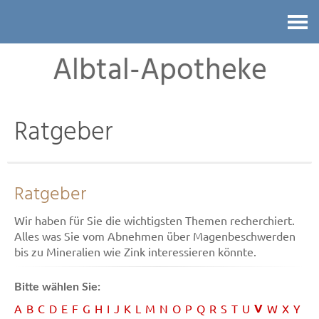
Kontakt
Albtal-Apotheke
Ratgeber
Ratgeber
Wir haben für Sie die wichtigsten Themen recherchiert.
Alles was Sie vom Abnehmen über Magenbeschwerden
bis zu Mineralien wie Zink interessieren könnte.
Bitte wählen Sie:
V
A
B
C
D
E
F
G
H
I
J
K
L
M
N
O
P
Q
R
S
T
U
W
X
Y