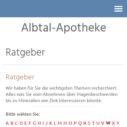
Kontakt
Albtal-Apotheke
Ratgeber
Ratgeber
Wir haben für Sie die wichtigsten Themen recherchiert.
Alles was Sie vom Abnehmen über Magenbeschwerden
bis zu Mineralien wie Zink interessieren könnte.
Bitte wählen Sie:
W
A
B
C
D
E
F
G
H
I
J
K
L
M
N
O
P
Q
R
S
T
U
V
X
Y