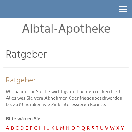
Kontakt
Albtal-Apotheke
Ratgeber
Ratgeber
Wir haben für Sie die wichtigsten Themen recherchiert.
Alles was Sie vom Abnehmen über Magenbeschwerden
bis zu Mineralien wie Zink interessieren könnte.
Bitte wählen Sie:
S
A
B
C
D
E
F
G
H
I
J
K
L
M
N
O
P
Q
R
T
U
V
W
X
Y