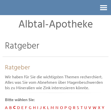
Kontakt
Albtal-Apotheke
Ratgeber
Ratgeber
Wir haben für Sie die wichtigsten Themen recherchiert.
Alles was Sie vom Abnehmen über Magenbeschwerden
bis zu Mineralien wie Zink interessieren könnte.
Bitte wählen Sie:
C
A
B
D
E
F
G
H
I
J
K
L
M
N
O
P
Q
R
S
T
U
V
W
X
Y