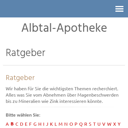
Kontakt
Albtal-Apotheke
Ratgeber
Ratgeber
Wir haben für Sie die wichtigsten Themen recherchiert.
Alles was Sie vom Abnehmen über Magenbeschwerden
bis zu Mineralien wie Zink interessieren könnte.
Bitte wählen Sie:
B
A
C
D
E
F
G
H
I
J
K
L
M
N
O
P
Q
R
S
T
U
V
W
X
Y