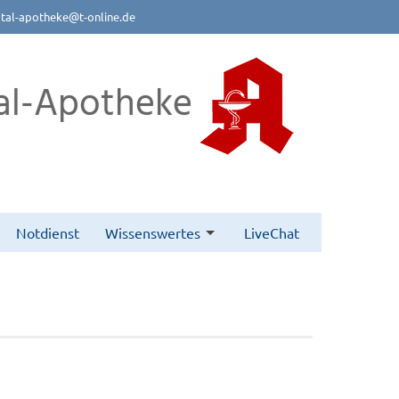
btal-apotheke@t-online.de
al-Apotheke
Notdienst
Wissenswertes
LiveChat