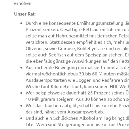
erhöhen.
Unser Rat:
Durch eine konsequente Ernährungsumstellung läss
Prozent senken. Gesättigte Fettsäuren führen zu 
sollte man auf Nahrungsmittel mit tierischen Fett
verzichten. Statt dessen empfiehlt es sich, mehr 
Olivenöl, sowie Gemüse, Kohlehydrate und reichli
sollte auch Seefisch auf dem Speiseplan stehen. 
die ebenfalls günstige Auswirkungen auf den Fett
Ausreichende Bewegung normalisiert ebenfalls den F
viermal wöchentlich etwa 30 bis 60 Minuten mäßig
Ausdauersportarten wie Joggen und Radfahren sin
Woche fünf Kilometer läuft, kann seinen HDL-We
Wer beispielsweise dauerhaft 25 Prozent seines Ü
10 Milligramm steigern. Aus 30 können so schon 
Wer das Rauchen aufgibt, schafft bis zu zehn Pro
das sind, hängt vom Ausgangswert ab.
Und auch ein Schlückchen Alkohol am Tag bringt d
Liter Wein sind Steigerungen um bis zu fünf Proze