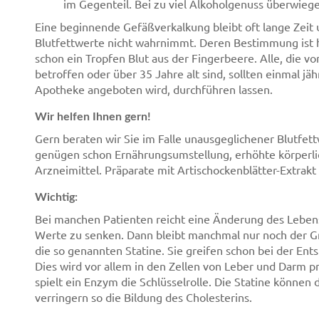
im Gegenteil. Bei zu viel Alkoholgenuss überwieg
Eine beginnende Gefäßverkalkung bleibt oft lange Zeit
Blutfettwerte nicht wahrnimmt. Deren Bestimmung ist h
schon ein Tropfen Blut aus der Fingerbeere. Alle, die 
betroffen oder über 35 Jahre alt sind, sollten einmal jäh
Apotheke angeboten wird, durchführen lassen.
Wir helfen Ihnen gern!
Gern beraten wir Sie im Falle unausgeglichener Blutf
genügen schon Ernährungsumstellung, erhöhte körperlic
Arzneimittel. Präparate mit Artischockenblätter-Extrakt 
Wichtig:
Bei manchen Patienten reicht eine Änderung des Lebensst
Werte zu senken. Dann bleibt manchmal nur noch der Gri
die so genannten Statine. Sie greifen schon bei der Ent
Dies wird vor allem in den Zellen von Leber und Darm 
spielt ein Enzym die Schlüsselrolle. Die Statine können
verringern so die Bildung des Cholesterins.