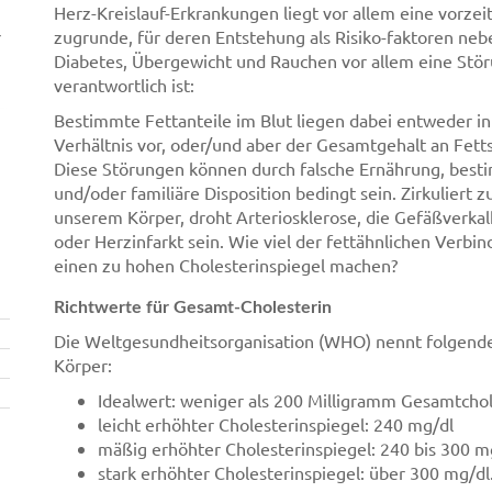
Herz-Kreislauf-Erkrankungen liegt vor allem eine vorze
r
zugrunde, für deren Entstehung als Risiko-faktoren neb
Diabetes, Übergewicht und Rauchen vor allem eine Stör
verantwortlich ist:
Bestimmte Fettanteile im Blut liegen dabei entweder 
Verhältnis vor, oder/und aber der Gesamtgehalt an Fetts
Diese Störungen können durch falsche Ernährung, bes
und/oder familiäre Disposition bedingt sein. Zirkuliert zu
unserem Körper, droht Arteriosklerose, die Gefäßverka
oder Herzinfarkt sein. Wie viel der fettähnlichen Verbi
einen zu hohen Cholesterinspiegel machen?
Richtwerte für Gesamt-Cholesterin
Die Weltgesundheitsorganisation (WHO) nennt folgende
Körper:
Idealwert: weniger als 200 Milligramm Gesamtchole
leicht erhöhter Cholesterinspiegel: 240 mg/dl
mäßig erhöhter Cholesterinspiegel: 240 bis 300 m
stark erhöhter Cholesterinspiegel: über 300 mg/dl