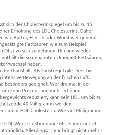
t sich der Cholesterinspiegel um bis zu 15
einer Erhöhung des LDL-Cholesterins. Daher
en wie Butter, Fleisch oder Wurst weitgehend
ungesättigte Fettsäuren wie zum Beispiel
ch Obst zu sich zu nehmen. Hin und wieder
Er enthält die so genannten Omega-3-Fettsäuren,
stoffwechsel haben.
etthaushalt. Als Faustregel gilt: Drei- bis
 intensive Bewegung an der frischen Luft.
d besonders geeignet. Wer dreimal in der
rt um zehn Prozent und mehr erhöhen.
bergewichts reduziert, kann sein HDL um bis zu
schützende 40 Milligramm werden.
zent mehr HDL-Cholesterin. Wie viel Milligramm
ie HDL-Werte in Stimmung: Mit einem viertel
nt möglich. Allerdings: Mehr bringt nicht mehr -