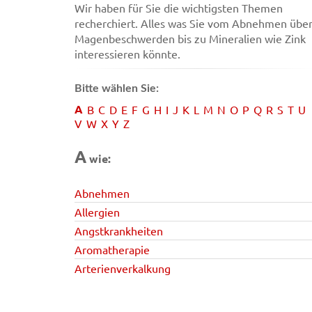
Wir haben für Sie die wichtigsten Themen
recherchiert. Alles was Sie vom Abnehmen übe
Magenbeschwerden bis zu Mineralien wie Zink
interessieren könnte.
Bitte wählen Sie:
A
B
C
D
E
F
G
H
I
J
K
L
M
N
O
P
Q
R
S
T
U
V
W
X
Y
Z
A
wie:
Abnehmen
Allergien
Angstkrankheiten
Aromatherapie
Arterienverkalkung