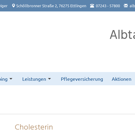
iger
Schöllbronner Straße 2, 76275 Ettlingen
07243 - 57800
al
Albt
ing
Leistungen
Pflegeversicherung
Aktionen
Cholesterin