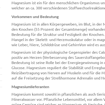
Magnesium ist ein für den menschlichen Organismus unv
r
welcher an ca. 300 verschiedenen Stoffwechselreaktionen
Vorkommen und Bedeutung
Magnesium ist in allen Körpergeweben, im Blut, in der 
den Knochen (55 Prozent der Gesamtmenge) vorhanden.
Bedeutung für die Struktur und Festigkeit der Knoche
Mangel in der Skelett- und Herzmuskulatur oder in ma
wie Leber, Niere, Schilddrüse und GehirnVon wird es au
Magnesium ist der physiologische Gegenspieler des Cal
positiv am Herzen (Verbesserung des Sauerstoffangebo
Bedeutung ist seine Rolle bei der Energiegewinnung in
Glucose. Magnesium reguliert die Stabilität und Erregba
Reizübertragung von Nerven auf Muskeln und für die 
auf die Freisetzung der Streßhormone Adrenalin und No
Magnesiumlieferanten
Magnesium kommt sowohl in pflanzlichen als auch tieris
Mineralwasser vor. Pflanzliche Lebensmittel, vor allem
grüne Gemüse sind reicher an Magnesium als tierische.