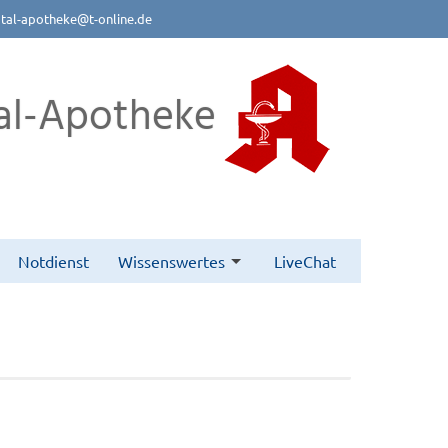
btal-apotheke@t-online.de
al-Apotheke
Notdienst
Wissenswertes
LiveChat