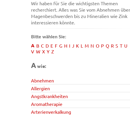
Wir haben für Sie die wichtigsten Themen
recherchiert. Alles was Sie vom Abnehmen übe
Magenbeschwerden bis zu Mineralien wie Zink
interessieren könnte.
Bitte wählen Sie:
A
B
C
D
E
F
G
H
I
J
K
L
M
N
O
P
Q
R
S
T
U
V
W
X
Y
Z
A
wie:
Abnehmen
Allergien
Angstkrankheiten
Aromatherapie
Arterienverkalkung