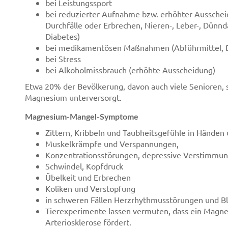
bei Leistungssport
bei reduzierter Aufnahme bzw. erhöhter Ausschei
Durchfälle oder Erbrechen, Nieren-, Leber-, Dün
Diabetes)
bei medikamentösen Maßnahmen (Abführmittel, Diu
bei Stress
bei Alkoholmissbrauch (erhöhte Ausscheidung)
Etwa 20% der Bevölkerung, davon auch viele Senioren, 
Magnesium unterversorgt.
Magnesium-Mangel-Symptome
Zittern, Kribbeln und Taubheitsgefühle in Händen
Muskelkrämpfe und Verspannungen,
Konzentrationsstörungen, depressive Verstimmu
Schwindel, Kopfdruck
Übelkeit und Erbrechen
Koliken und Verstopfung
in schweren Fällen Herzrhythmusstörungen und Bl
Tierexperimente lassen vermuten, dass ein Magn
Arteriosklerose fördert.