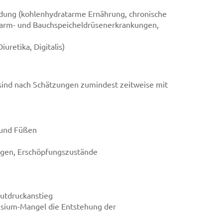
dung (kohlenhydratarme Ernährung, chronische
ndarm- und Bauchspeicheldrüsenerkrankungen,
retika, Digitalis)
sind nach Schätzungen zumindest zeitweise mit
 und Füßen
ngen, Erschöpfungszustände
utdruckanstieg
esium-Mangel die Entstehung der