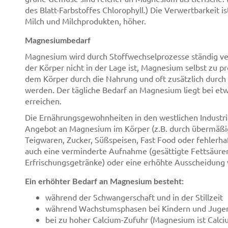
des Blatt-Farbstoffes Chlorophyll.) Die Verwertbarkeit is
Milch und Milchprodukten, höher.
Magnesiumbedarf
Magnesium wird durch Stoffwechselprozesse ständig v
der Körper nicht in der Lage ist, Magnesium selbst zu p
dem Körper durch die Nahrung und oft zusätzlich durc
werden. Der tägliche Bedarf an Magnesium liegt bei 
erreichen.
Die Ernährungsgewohnheiten in den westlichen Industri
Angebot an Magnesium im Körper (z.B. durch übermäßige
Teigwaren, Zucker, Süßspeisen, Fast Food oder fehlerha
auch eine verminderte Aufnahme (gesättigte Fettsäuren
Erfrischungsgetränke) oder eine erhöhte Ausscheidung
Ein erhöhter Bedarf an Magnesium besteht:
während der Schwangerschaft und in der Stillzeit
während Wachstumsphasen bei Kindern und Juge
bei zu hoher Calcium-Zufuhr (Magnesium ist Calc