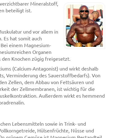
erzichtbarer Mineralstoff,
 beteiligt ist.
Muskulatur und vor allem in
 Es hat somit auch
n. Bei einem Magnesium-
gnesiumreichen Organen
s den Knochen zügig freigesetzt.
ciums (Calcium-Antagonist) und wirkt deshalb
ts, Verminderung des Sauerstoffbedarfs). Von
 den Zellen, dem Abbau von Fettsäuren und
rkeit der Zellmembranen, ist wichtig für die
Muskelkontraktion. Außerdem wirkt es hemmend
radrenalin.
chen Lebensmitteln sowie in Trink- und
 Vollkorngetreide, Hülsenfrüchte, Nüsse und
 (In grünem Gemüse ist Magnesium Bestandteil