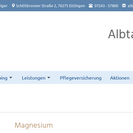
iger
Schöllbronner Straße 2, 76275 Ettlingen
07243 - 57800
al
Albt
ing
Leistungen
Pflegeversicherung
Aktionen
Magnesium