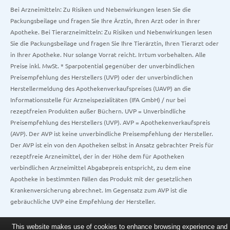
Bei Arzneimitteln: Zu Risiken und Nebenwirkungen lesen Sie die
Packungsbeilage und fragen Sie Ihre Ärztin, Ihren Arzt oder in Ihrer
Apotheke. Bei Tierarzneimitteln: Zu Risiken und Nebenwirkungen lesen
Sie die Packungsbeilage und fragen Sie Ihre Tierärztin, Ihren Tierarzt oder
in Ihrer Apotheke. Nur solange Vorrat reicht. Irrtum vorbehalten. Alle
Preise inkl. MwSt. * Sparpotential gegenüber der unverbindlichen
Preisempfehlung des Herstellers (UVP) oder der unverbindlichen
Herstellermeldung des Apothekenverkaufspreises (UAVP) an die
Informationsstelle für Arzneispezialitäten (IFA GmbH) / nur bei
rezeptfreien Produkten außer Büchern. UVP = Unverbindliche
Preisempfehlung des Herstellers (UVP). AVP = Apothekenverkaufspreis
(AVP). Der AVP ist keine unverbindliche Preisempfehlung der Hersteller.
Der AVP ist ein von den Apotheken selbst in Ansatz gebrachter Preis für
rezeptfreie Arzneimittel, der in der Höhe dem für Apotheken
verbindlichen Arzneimittel Abgabepreis entspricht, zu dem eine
Apotheke in bestimmten Fällen das Produkt mit der gesetzlichen
Krankenversicherung abrechnet. Im Gegensatz zum AVP ist die
gebräuchliche UVP eine Empfehlung der Hersteller.
This website makes use of cookies to enhance browsing experience and