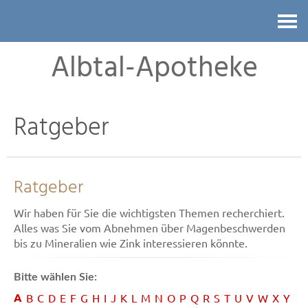
Kontakt
Albtal-Apotheke
Ratgeber
Ratgeber
Wir haben für Sie die wichtigsten Themen recherchiert.
Alles was Sie vom Abnehmen über Magenbeschwerden
bis zu Mineralien wie Zink interessieren könnte.
Bitte wählen Sie:
A
B
C
D
E
F
G
H
I
J
K
L
M
N
O
P
Q
R
S
T
U
V
W
X
Y