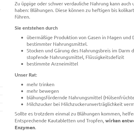
Zu üppige oder schwer verdauliche Nahrung kann auc
r
haben: Blähungen. Diese können zu heftigen bis kolika
führen.
Sie entstehen durch
übermäßige Produktion von Gasen in Magen und
bestimmter Nahrungsmittel.
Stocken und Gärung des Nahrungsbreis im Darm 
stopfende Nahrungsmittel, Flüssigkeitsdefizit
bestimmte Arzneimittel
Unser Rat:
mehr trinken
mehr bewegen
blähungsfördernde Nahrungsmittel (Hülsenfrüchte
Milchzucker bei Milchzuckerunverträglichkeit ver
Sollte es trotzdem einmal zu Blähungen kommen, helf
Entsprechende Kautabletten und Tropfen,
wirken entwe
Enzymen
.