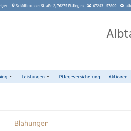
iger
Schöllbronner Straße 2, 76275 Ettlingen
07243 - 57800
al
Albt
ing
Leistungen
Pflegeversicherung
Aktionen
Blähungen