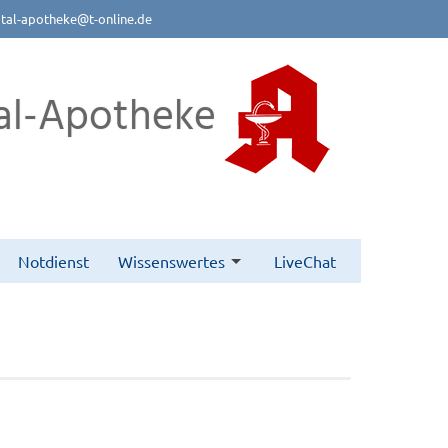
btal-apotheke@t-online.de
al-Apotheke
Notdienst
Wissenswertes
LiveChat