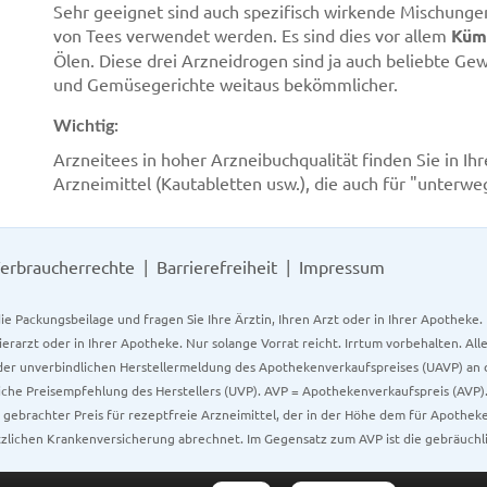
Sehr geeignet sind auch spezifisch wirkende Mischunge
von Tees verwendet werden. Es sind dies vor allem
Kümm
Ölen. Diese drei Arzneidrogen sind ja auch beliebte Ge
und Gemüsegerichte weitaus bekömmlicher.
Wichtig:
Arzneitees in hoher Arzneibuchqualität finden Sie in I
Arzneimittel (Kautabletten usw.), die auch für "unterwe
erbraucherrechte
Barrierefreiheit
Impressum
ie Packungsbeilage und fragen Sie Ihre Ärztin, Ihren Arzt oder in Ihrer Apotheke
Tierarzt oder in Ihrer Apotheke. Nur solange Vorrat reicht. Irrtum vorbehalten. All
er unverbindlichen Herstellermeldung des Apothekenverkaufspreises (UAVP) an die
che Preisempfehlung des Herstellers (UVP). AVP = Apothekenverkaufspreis (AVP).
tz gebrachter Preis für rezeptfreie Arzneimittel, der in der Höhe dem für Apothe
tzlichen Krankenversicherung abrechnet. Im Gegensatz zum AVP ist die gebräuchl