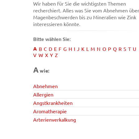
Wir haben für Sie die wichtigsten Themen
recherchiert. Alles was Sie vom Abnehmen übe
Magenbeschwerden bis zu Mineralien wie Zink
interessieren könnte.
Bitte wählen Sie:
A
B
C
D
E
F
G
H
I
J
K
L
M
N
O
P
Q
R
S
T
U
V
W
X
Y
Z
A
wie:
Abnehmen
Allergien
Angstkrankheiten
Aromatherapie
Arterienverkalkung