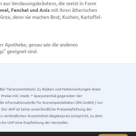
n aus Verdauungskräutern, die meist in Form
el, Fenchel und Anis
mit ihren ätherischen
würze, denn sie machen Brot, Kuchen, Kartoffel-
hrer Apotheke, genau wie die anderen
gs" geeignet sind.
. Bei Tierarzneimitteln: Zu Risiken und Nebenwirkungen lesen
e Preise inkl. MwSt. * Sparpotential gegenüber der
 Informationsstelle für Arzneispezialitäten (IFA GmbH) / nur
 Der AVP ist keine unverbindliche Preisempfehlung der
ken verbindlichen Arzneimittel Abgabepreis entspricht, zu dem
iche UVP eine Empfehlung der Hersteller.