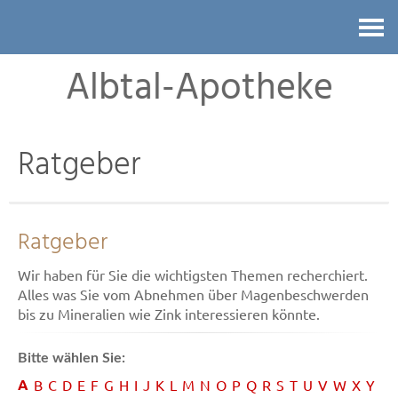
Kontakt
Albtal-Apotheke
Ratgeber
Ratgeber
Wir haben für Sie die wichtigsten Themen recherchiert.
Alles was Sie vom Abnehmen über Magenbeschwerden
bis zu Mineralien wie Zink interessieren könnte.
Bitte wählen Sie:
A
B
C
D
E
F
G
H
I
J
K
L
M
N
O
P
Q
R
S
T
U
V
W
X
Y