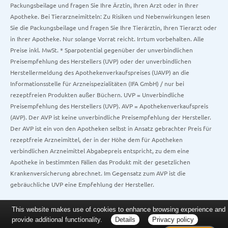
Packungsbeilage und fragen Sie Ihre Ärztin, Ihren Arzt oder in Ihrer
Apotheke. Bei Tierarzneimitteln: Zu Risiken und Nebenwirkungen lesen
Sie die Packungsbeilage und fragen Sie Ihre Tierärztin, Ihren Tierarzt oder
in Ihrer Apotheke. Nur solange Vorrat reicht. Irrtum vorbehalten. Alle
Preise inkl. MwSt. * Sparpotential gegenüber der unverbindlichen
Preisempfehlung des Herstellers (UVP) oder der unverbindlichen
Herstellermeldung des Apothekenverkaufspreises (UAVP) an die
Informationsstelle für Arzneispezialitäten (IFA GmbH) / nur bei
rezeptfreien Produkten außer Büchern. UVP = Unverbindliche
Preisempfehlung des Herstellers (UVP). AVP = Apothekenverkaufspreis
(AVP). Der AVP ist keine unverbindliche Preisempfehlung der Hersteller.
Der AVP ist ein von den Apotheken selbst in Ansatz gebrachter Preis für
rezeptfreie Arzneimittel, der in der Höhe dem für Apotheken
verbindlichen Arzneimittel Abgabepreis entspricht, zu dem eine
Apotheke in bestimmten Fällen das Produkt mit der gesetzlichen
Krankenversicherung abrechnet. Im Gegensatz zum AVP ist die
gebräuchliche UVP eine Empfehlung der Hersteller.
This website makes use of cookies to enhance browsing experience and
provide additional functionality.
Details
Privacy policy