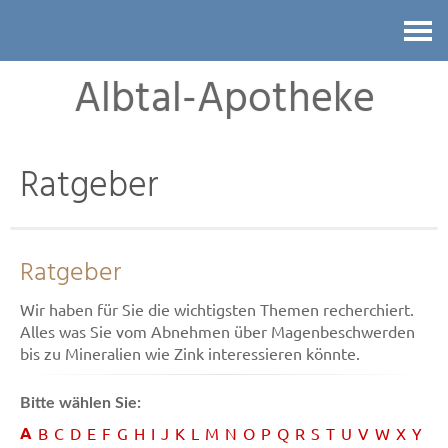
Kontakt
Albtal-Apotheke
Ratgeber
Ratgeber
Wir haben für Sie die wichtigsten Themen recherchiert.
Alles was Sie vom Abnehmen über Magenbeschwerden
bis zu Mineralien wie Zink interessieren könnte.
Bitte wählen Sie:
A
B
C
D
E
F
G
H
I
J
K
L
M
N
O
P
Q
R
S
T
U
V
W
X
Y