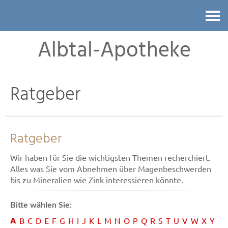
Kontakt
Albtal-Apotheke
Ratgeber
Ratgeber
Wir haben für Sie die wichtigsten Themen recherchiert.
Alles was Sie vom Abnehmen über Magenbeschwerden
bis zu Mineralien wie Zink interessieren könnte.
Bitte wählen Sie:
A
B
C
D
E
F
G
H
I
J
K
L
M
N
O
P
Q
R
S
T
U
V
W
X
Y